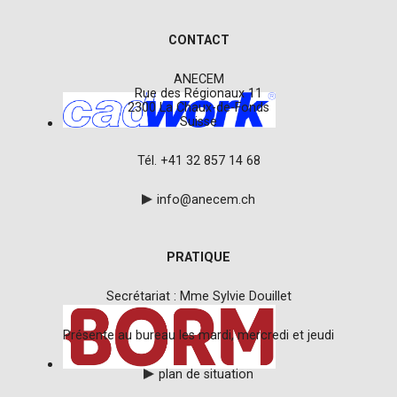
CONTACT
ANECEM
Rue des Régionaux 11
2300 La Chaux-de-Fonds
Suisse
Tél. +41 32 857 14 68
info@anecem.ch
PRATIQUE
Secrétariat : Mme Sylvie Douillet
Présente au bureau les mardi, mercredi et jeudi
plan de situation